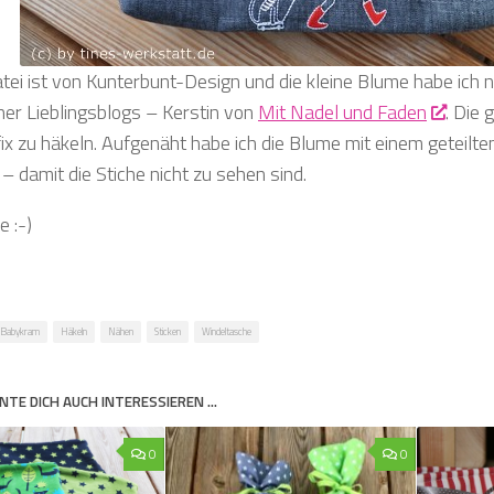
atei ist von Kunterbunt-Design und die kleine Blume habe ich 
er Lieblingsblogs – Kerstin von
Mit Nadel und Faden
. Die 
ix zu häkeln. Aufgenäht habe ich die Blume mit einem geteilt
– damit die Stiche nicht zu sehen sind.
e :-)
Babykram
Häkeln
Nähen
Sticken
Windeltasche
NTE DICH AUCH INTERESSIEREN …
0
0