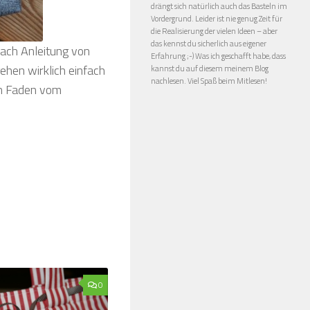
drängt sich natürlich auch das Basteln im
Vordergrund. Leider ist nie genug Zeit für
die Realisierung der vielen Ideen – aber
das kennst du sicherlich aus eigener
nach Anleitung von
Erfahrung ;-) Was ich geschafft habe, dass
gehen wirklich einfach
kannst du auf diesem meinem Blog
nachlesen. Viel Spaß beim Mitlesen!
en Faden vom
0