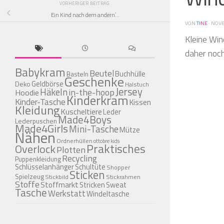
VORHERIGER BEITRAG
Ein Kind nach dem andern’…
VON
TINE
·
NOVE
Kleine Win
daher noch
Babykram
Beutel
Buchhülle
Basteln
Geschenke
Geldbörse
Deko
Halstuch
Jersey
Häkeln
in-the-hoop
Hoodie
Kinderkram
Kinder-Tasche
Kissen
Kleidung
Kuscheltiere
Leder
Made4Boys
Lederpuschen
Made4Girls
Mini-Tasche
Mütze
Nähen
Ordnerhüllen
ottobre kids
Praktisches
Overlock
Plotten
Recycling
Puppenkleidung
Schlüsselanhänger
Schultüte
Shopper
Sticken
Spielzeug
Stickbild
Stickrahmen
Stoffe
Stoffmarkt
Stricken
Sweat
Tasche
Werkstatt
Windeltasche