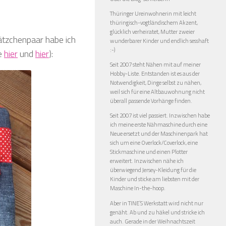
Thüringer Ureinwohnerin mit leicht
thüringisch-vogtländischem Akzent,
glücklich verheiratet, Mutter zweier
ätzchenpaar habe ich
wunderbarer Kinder und endlich sesshaft
:-)
he
hier
und
hier
):
Seit 2007 steht Nähen mit auf meiner
Hobby-Liste. Entstanden ist es aus der
Notwendigkeit, Dinge selbst zu nähen,
weil sich für eine Altbauwohnung nicht
überall passende Vorhänge finden.
Seit 2007 ist viel passiert. Inzwischen habe
ich meine erste Nähmaschine durch eine
Neue ersetzt und der Maschinenpark hat
sich um eine Overlock/Coverlock, eine
Stickmaschine und einen Plotter
erweitert. Inzwischen nähe ich
überwiegend Jersey-Kleidung für die
Kinder und sticke am liebsten mit der
Maschine In-the-hoop.
Aber in TINE’S Werkstatt wird nicht nur
genäht. Ab und zu häkel und stricke ich
auch. Gerade in der Weihnachtszeit