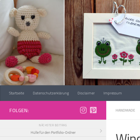
Zum Inhalt springen
Startseite
Datenschutzerklärung
Disclaimer
Impressum
FOLGEN:
HANDMADE
NÄCHSTER BEITRAG
Wind
Hülle für den Portfolio-Ordner