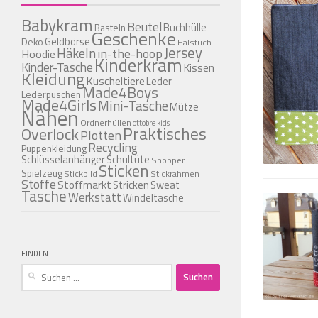
Babykram
Beutel
Buchhülle
Basteln
Geschenke
Geldbörse
Deko
Halstuch
Jersey
Häkeln
in-the-hoop
Hoodie
Kinderkram
Kinder-Tasche
Kissen
Kleidung
Kuscheltiere
Leder
Made4Boys
Lederpuschen
Made4Girls
Mini-Tasche
Mütze
Nähen
Ordnerhüllen
ottobre kids
Praktisches
Overlock
Plotten
Recycling
Puppenkleidung
Schlüsselanhänger
Schultüte
Shopper
Sticken
Spielzeug
Stickbild
Stickrahmen
Stoffe
Stoffmarkt
Stricken
Sweat
Tasche
Werkstatt
Windeltasche
FINDEN
Suchen
nach: