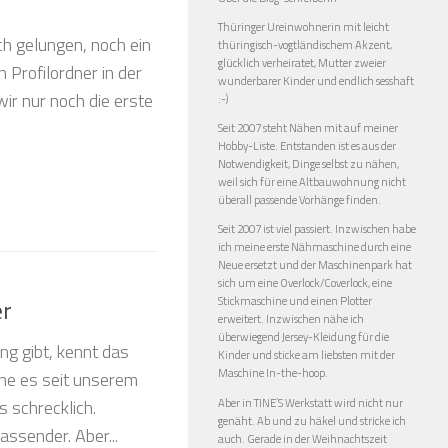
Thüringer Ureinwohnerin mit leicht
ch gelungen, noch ein
thüringisch-vogtländischem Akzent,
glücklich verheiratet, Mutter zweier
 Profilordner in der
wunderbarer Kinder und endlich sesshaft
ir nur noch die erste
:-)
Seit 2007 steht Nähen mit auf meiner
Hobby-Liste. Entstanden ist es aus der
Notwendigkeit, Dinge selbst zu nähen,
weil sich für eine Altbauwohnung nicht
überall passende Vorhänge finden.
Seit 2007 ist viel passiert. Inzwischen habe
ich meine erste Nähmaschine durch eine
Neue ersetzt und der Maschinenpark hat
sich um eine Overlock/Coverlock, eine
Stickmaschine und einen Plotter
er
erweitert. Inzwischen nähe ich
überwiegend Jersey-Kleidung für die
ng gibt, kennt das
Kinder und sticke am liebsten mit der
Maschine In-the-hoop.
nne es seit unserem
Aber in TINE’S Werkstatt wird nicht nur
 schrecklich.
genäht. Ab und zu häkel und stricke ich
ssender. Aber...
auch. Gerade in der Weihnachtszeit