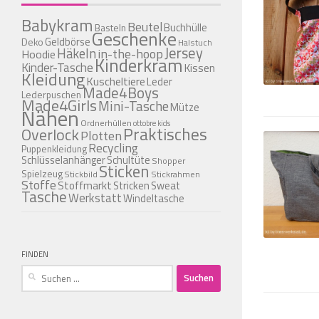
Babykram
Beutel
Buchhülle
Basteln
Geschenke
Geldbörse
Deko
Halstuch
Jersey
Häkeln
in-the-hoop
Hoodie
Kinderkram
Kinder-Tasche
Kissen
Kleidung
Kuscheltiere
Leder
Made4Boys
Lederpuschen
Made4Girls
Mini-Tasche
Mütze
Nähen
Ordnerhüllen
ottobre kids
Praktisches
Overlock
Plotten
Recycling
Puppenkleidung
Schlüsselanhänger
Schultüte
Shopper
Sticken
Spielzeug
Stickbild
Stickrahmen
Stoffe
Stoffmarkt
Stricken
Sweat
Tasche
Werkstatt
Windeltasche
FINDEN
Suchen
nach: