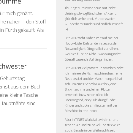
tbummel
Thüringer Ureinwohnerin mit leicht
ür mich genäht.
thüringisch-vogtländischem Akzent,
glücklich verheiratet, Mutter zweier
sche nähen – den Stoff
wunderbarer Kinder und endlich sesshaft
in Fürth gekauft. Als
:-)
Seit 2007 steht Nähen mit auf meiner
Hobby-Liste. Entstanden ist es aus der
Notwendigkeit, Dinge selbst zu nähen,
weil sich für eine Altbauwohnung nicht
überall passende Vorhänge finden.
Schwester
Seit 2007 ist viel passiert. Inzwischen habe
ich meine erste Nähmaschine durch eine
 Geburtstag
Neue ersetzt und der Maschinenpark hat
sich um eine Overlock/Coverlock, eine
r ist aus dem Buch
Stickmaschine und einen Plotter
 eine kleine Tasche
erweitert. Inzwischen nähe ich
überwiegend Jersey-Kleidung für die
e Hauptnähte sind
Kinder und sticke am liebsten mit der
Maschine In-the-hoop.
Aber in TINE’S Werkstatt wird nicht nur
genäht. Ab und zu häkel und stricke ich
auch. Gerade in der Weihnachtszeit