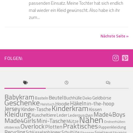
passenden Einsatz. Meine Tochter hat sich endlich
mal wieder ein Kleid gewünscht. Also habe ich ihr
zum...
Nächste Seite »
FOLGEN:
Babykram
Beutel
Buchhülle
Geldbörse
Basteln
Deko
Geschenke
Häkeln
in-the-hoop
Hoodie
Halstuch
Kinderkram
Jersey
Kinder-Tasche
Kissen
Kleidung
Made4Boys
Kuscheltiere
Leder
Lederpuschen
Nähen
Made4Girls
Mini-Tasche
Mütze
Ordnerhüllen
Praktisches
Overlock
Plotten
Puppenkleidung
ottobre kids
Recycling
Schlüsselanhänger
Schultüte
Spielzeug
Shopper
Stickbild