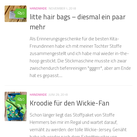
HANDMADE
NOVEMBER 1, 2018
0
litte hair bags – diesmal ein paar
mehr
Als Erinnerungsgeschenke für die besten Kita-
Freundinnen habe ich mit meiner Tochter Stoffe
zusammengestellt und ich habe mal wieder in-the-
hoop gestickt. Die Stickmaschine musste ich zwar
zwischendurch tiefenreinigen *gggrrr*, aber am Ende
hat es gepasst....
HANDMADE
JUNI 29, 2018
0
Kroodie für den Wickie-Fan
Schon länger liegt das Stoffpaket von Stoffe
Hemmers bei mir im Regal und wartet darauf,
vernäht zu werden: der tolle Wickie-Jersey. Genäht
habe ich wieder nach dem Schnittmuster von