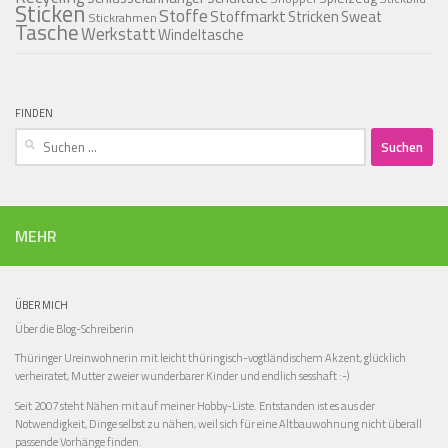
Sticken
Stoffe
Stoffmarkt
Stricken
Sweat
Stickrahmen
Tasche
Werkstatt
Windeltasche
FINDEN
Suchen
nach:
MEHR
ÜBER MICH
Über die Blog-Schreiberin
Thüringer Ureinwohnerin mit leicht thüringisch-vogtländischem Akzent, glücklich
verheiratet, Mutter zweier wunderbarer Kinder und endlich sesshaft :-)
Seit 2007 steht Nähen mit auf meiner Hobby-Liste. Entstanden ist es aus der
Notwendigkeit, Dinge selbst zu nähen, weil sich für eine Altbauwohnung nicht überall
passende Vorhänge finden.