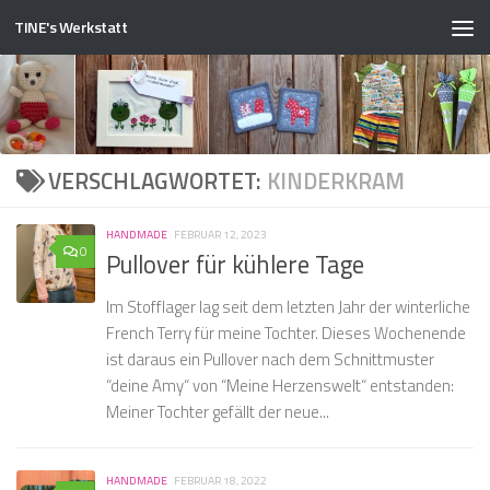
TINE's Werkstatt
Zum Inhalt springen
VERSCHLAGWORTET:
KINDERKRAM
HANDMADE
FEBRUAR 12, 2023
0
Pullover für kühlere Tage
Im Stofflager lag seit dem letzten Jahr der winterliche
French Terry für meine Tochter. Dieses Wochenende
ist daraus ein Pullover nach dem Schnittmuster
“deine Amy“ von “Meine Herzenswelt“ entstanden:
Meiner Tochter gefällt der neue...
HANDMADE
FEBRUAR 18, 2022