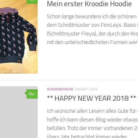
Mein erster Kroodie Hoodie
Schon lange bewundere ich die schönen
dem Schnittmuster von FinnLeys. Basis i
(Schnittmuster Freya), der durch den Kr
mit den unterschiedlichsten Formen werd
IN EIGENER SACHE
JANUAR 1, 2018
0
** HAPPY NEW YEAR 2018 **
Ich wünsche allen Lesern alles Gute für 
hoffe ich kann diesen Blog wieder etwas
befüllen. Trotz der immer vorhandenen 
übers Jahr betrachtet immer wieder...