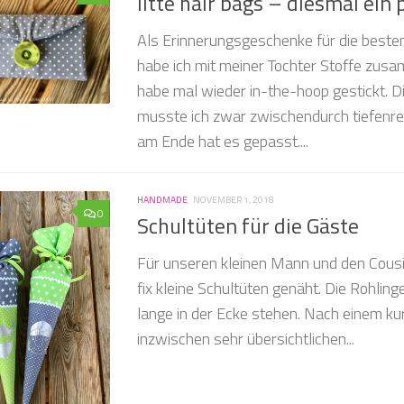
litte hair bags – diesmal ein
Als Erinnerungsgeschenke für die beste
habe ich mit meiner Tochter Stoffe zusa
habe mal wieder in-the-hoop gestickt. D
musste ich zwar zwischendurch tiefenrei
am Ende hat es gepasst....
HANDMADE
NOVEMBER 1, 2018
0
Schultüten für die Gäste
Für unseren kleinen Mann und den Cousi
fix kleine Schultüten genäht. Die Rohling
lange in der Ecke stehen. Nach einem ku
inzwischen sehr übersichtlichen...