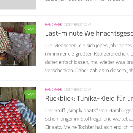
HANDMADE
DEZEMBER 27, 2017
0
Last-minute Weihnachtsges
Die Menschen, die sich jedes Jahr nicht
mir immer die größten Kopfzerbrechen. 
daher entschlossen, mal wieder was pra
verschenken. Daher gab es in diesem Jahr
HANDMADE
DEZEMBER 27, 2017
0
Rückblick: Tunika-Kleid für u
Der Stoff „simply boats“ von Hamburger 
schon länger im Stoffregal und wartet 
Einsatz. Meine Tochter hat sich endlich m