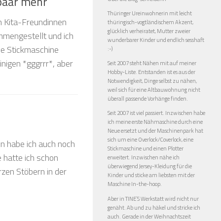
 paar mehr
Thüringer Ureinwohnerin mit leicht
n Kita-Freundinnen
thüringisch-vogtländischem Akzent,
glücklich verheiratet, Mutter zweier
mmengestellt und ich
wunderbarer Kinder und endlich sesshaft
ie Stickmaschine
:-)
nigen *gggrrr*, aber
Seit 2007 steht Nähen mit auf meiner
Hobby-Liste. Entstanden ist es aus der
Notwendigkeit, Dinge selbst zu nähen,
weil sich für eine Altbauwohnung nicht
überall passende Vorhänge finden.
Seit 2007 ist viel passiert. Inzwischen habe
ich meine erste Nähmaschine durch eine
Neue ersetzt und der Maschinenpark hat
sich um eine Overlock/Coverlock, eine
n habe ich auch noch
Stickmaschine und einen Plotter
e hatte ich schon
erweitert. Inzwischen nähe ich
überwiegend Jersey-Kleidung für die
rzen Stöbern in der
Kinder und sticke am liebsten mit der
Maschine In-the-hoop.
Aber in TINE’S Werkstatt wird nicht nur
genäht. Ab und zu häkel und stricke ich
auch. Gerade in der Weihnachtszeit