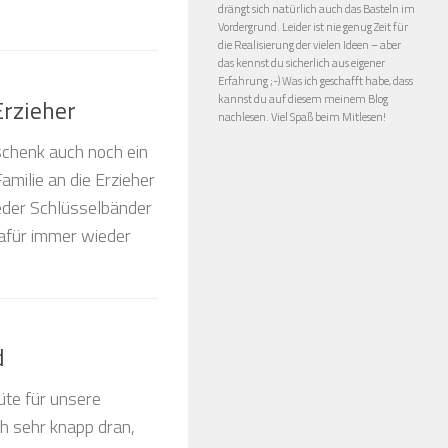
drängt sich natürlich auch das Basteln im
Vordergrund. Leider ist nie genug Zeit für
die Realisierung der vielen Ideen – aber
das kennst du sicherlich aus eigener
Erfahrung ;-) Was ich geschafft habe, dass
kannst du auf diesem meinem Blog
Erzieher
nachlesen. Viel Spaß beim Mitlesen!
chenk auch noch ein
milie an die Erzieher
eder Schlüsselbänder
afür immer wieder
d
üte für unsere
ch sehr knapp dran,