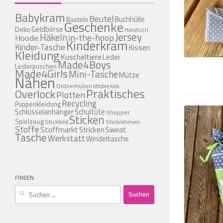
Babykram
Beutel
Buchhülle
Basteln
Geschenke
Geldbörse
Deko
Halstuch
Jersey
Häkeln
in-the-hoop
Hoodie
Kinderkram
Kinder-Tasche
Kissen
Kleidung
Kuscheltiere
Leder
Made4Boys
Lederpuschen
Made4Girls
Mini-Tasche
Mütze
Nähen
Ordnerhüllen
ottobre kids
Praktisches
Overlock
Plotten
Recycling
Puppenkleidung
Schlüsselanhänger
Schultüte
Shopper
Sticken
Spielzeug
Stickbild
Stickrahmen
Stoffe
Stoffmarkt
Stricken
Sweat
Tasche
Werkstatt
Windeltasche
FINDEN
Suchen
nach: