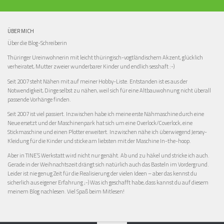
ÜBER MICH
Über die Blog-Schreiberin
Thüringer Ureinwohnerin mit leicht thüringisch-vogtländischem Akzent, glücklich
verheiratet, Mutter zweier wunderbarer Kinder und endlich sesshaft :-)
Seit 2007 steht Nähen mit auf meiner Hobby-Liste. Entstanden ist es aus der
Notwendigkeit, Dinge selbst zu nähen, weil sich für eine Altbauwohnung nicht überall
passende Vorhänge finden.
Seit 2007 ist viel passiert. Inzwischen habe ich meine erste Nähmaschine durch eine
Neue ersetzt und der Maschinenpark hat sich um eine Overlock/Coverlock, eine
Stickmaschine und einen Plotter erweitert. Inzwischen nähe ich überwiegend Jersey-
Kleidung für die Kinder und sticke am liebsten mit der Maschine In-the-hoop.
Aber in TINE’S Werkstatt wird nicht nur genäht. Ab und zu häkel und stricke ich auch.
Gerade in der Weihnachtszeit drängt sich natürlich auch das Basteln im Vordergrund.
Leider ist nie genug Zeit für die Realisierung der vielen Ideen – aber das kennst du
sicherlich aus eigener Erfahrung ;-) Was ich geschafft habe, dass kannst du auf diesem
meinem Blog nachlesen. Viel Spaß beim Mitlesen!