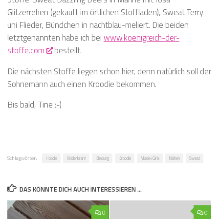
Glitzerrehen (gekauft im örtlichen Stoffladen), Sweat Terry
uni Flieder, Bündchen in nachtblau-meliert. Die beiden
letztgenannten habe ich bei
www.koenigreich-der-
stoffe.com
bestellt.
Die nächsten Stoffe liegen schon hier, denn natürlich soll der
Sohnemann auch einen Kroodie bekommen.
Bis bald, Tine :-)
Schlagwörter:
Hoodie
Kinderkram
Kleidung
Kroodie
Made4Girls
Nähen
Sweat
DAS KÖNNTE DICH AUCH INTERESSIEREN …
0
0