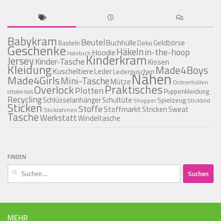
Babykram
Beutel
Buchhülle
Geldbörse
Basteln
Deko
Geschenke
Häkeln
in-the-hoop
Hoodie
Halstuch
Kinderkram
Jersey
Kinder-Tasche
Kissen
Kleidung
Made4Boys
Kuscheltiere
Leder
Lederpuschen
Nähen
Made4Girls
Mini-Tasche
Mütze
Ordnerhüllen
Praktisches
Overlock
Plotten
Puppenkleidung
ottobre kids
Recycling
Schlüsselanhänger
Schultüte
Spielzeug
Shopper
Stickbild
Sticken
Stoffe
Stoffmarkt
Stricken
Sweat
Stickrahmen
Tasche
Werkstatt
Windeltasche
FINDEN
Suchen
nach:
MEHR