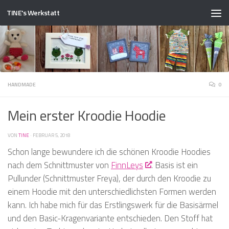
TINE's Werkstatt
Zum Inhalt springen
HANDMADE
0
Mein erster Kroodie Hoodie
VON
TINE
·
FEBRUAR 5, 2018
Schon lange bewundere ich die schönen Kroodie Hoodies
nach dem Schnittmuster von
FinnLeys
. Basis ist ein
Pullunder (Schnittmuster Freya), der durch den Kroodie zu
einem Hoodie mit den unterschiedlichsten Formen werden
kann. Ich habe mich für das Erstlingswerk für die Basisärmel
und den Basic-Kragenvariante entschieden. Den Stoff hat