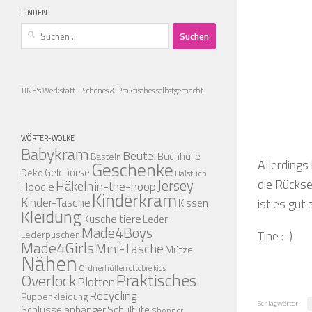
FINDEN
Suchen
nach:
TINE's Werkstatt – Schönes & Praktisches selbstgemacht.
WÖRTER-WOLKE
Babykram
Beutel
Buchhülle
Basteln
Allerdings
Geschenke
Geldbörse
Deko
Halstuch
Jersey
die Rückse
Häkeln
in-the-hoop
Hoodie
Kinderkram
Kinder-Tasche
Kissen
ist es gu
Kleidung
Kuscheltiere
Leder
Made4Boys
Tine :-)
Lederpuschen
Made4Girls
Mini-Tasche
Mütze
Nähen
Ordnerhüllen
ottobre kids
Praktisches
Overlock
Plotten
Recycling
Puppenkleidung
Schlagwörter:
Schlüsselanhänger
Schultüte
Shopper