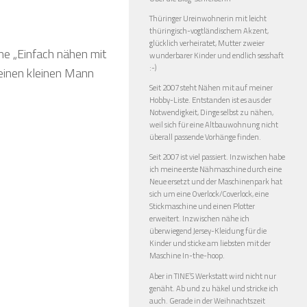
Thüringer Ureinwohnerin mit leicht
thüringisch-vogtländischem Akzent,
glücklich verheiratet, Mutter zweier
he „Einfach nähen mit
wunderbarer Kinder und endlich sesshaft
:-)
 einen kleinen Mann
Seit 2007 steht Nähen mit auf meiner
Hobby-Liste. Entstanden ist es aus der
Notwendigkeit, Dinge selbst zu nähen,
weil sich für eine Altbauwohnung nicht
überall passende Vorhänge finden.
Seit 2007 ist viel passiert. Inzwischen habe
ich meine erste Nähmaschine durch eine
Neue ersetzt und der Maschinenpark hat
sich um eine Overlock/Coverlock, eine
Stickmaschine und einen Plotter
erweitert. Inzwischen nähe ich
überwiegend Jersey-Kleidung für die
Kinder und sticke am liebsten mit der
Maschine In-the-hoop.
Aber in TINE’S Werkstatt wird nicht nur
genäht. Ab und zu häkel und stricke ich
auch. Gerade in der Weihnachtszeit