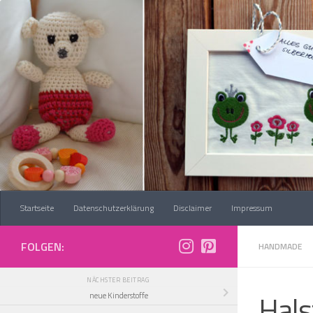
Zum Inhalt springen
Startseite
Datenschutzerklärung
Disclaimer
Impressum
FOLGEN:
HANDMADE
NÄCHSTER BEITRAG
Hals
neue Kinderstoffe