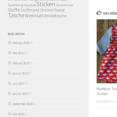
Sticken
Spielzeug
Stickbild
Stickrahmen
Stoffe
Stoffmarkt
Stricken
Sweat
DAS KÖN
Tasche
Werkstatt
Windeltasche
BLOG-ARCHIV
Februar 2023
(1)
Mai 2022
(2)
Februar 2022
(1)
Januar 2022
(1)
Juni 2021
(1)
Rückblick: Tun
Tochter
Januar 2021
(1)
DEZEMBER 27, 2
September 2020
(4)
Mai 2020
(1)