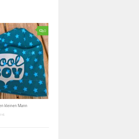
0
en kleinen Mann
016