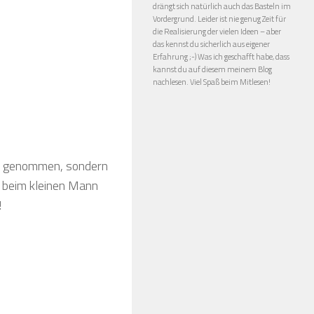
drängt sich natürlich auch das Basteln im
Vordergrund. Leider ist nie genug Zeit für
die Realisierung der vielen Ideen – aber
das kennst du sicherlich aus eigener
Erfahrung ;-) Was ich geschafft habe, dass
kannst du auf diesem meinem Blog
nachlesen. Viel Spaß beim Mitlesen!
eht) genommen, sondern
h beim kleinen Mann
!