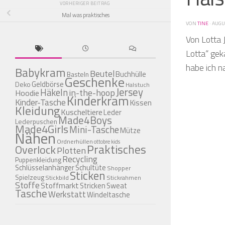
VORHERIGER BEITRAG
Mal was praktisches
VON
TINE
·
AUGUS
Von Lotta 
Lotta“ gek
habe ich n
Babykram
Beutel
Buchhülle
Basteln
Geschenke
Geldbörse
Deko
Halstuch
Jersey
Häkeln
in-the-hoop
Hoodie
Kinderkram
Kinder-Tasche
Kissen
Kleidung
Kuscheltiere
Leder
Made4Boys
Lederpuschen
Made4Girls
Mini-Tasche
Mütze
Nähen
Ordnerhüllen
ottobre kids
Praktisches
Overlock
Plotten
Recycling
Puppenkleidung
Schlüsselanhänger
Schultüte
Shopper
Sticken
Spielzeug
Stickbild
Stickrahmen
Stoffe
Stoffmarkt
Stricken
Sweat
Tasche
Werkstatt
Windeltasche