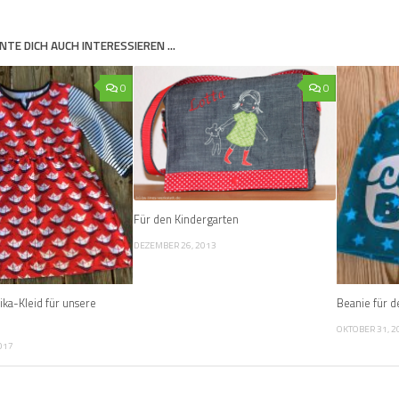
NTE DICH AUCH INTERESSIEREN …
0
0
Für den Kindergarten
DEZEMBER 26, 2013
ika-Kleid für unsere
Beanie für d
OKTOBER 31, 2
017