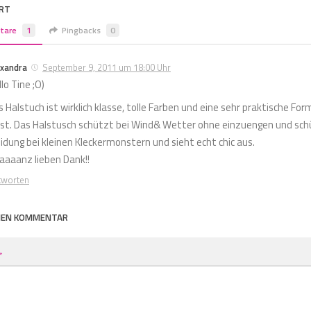
RT
tare
1
Pingbacks
0
exandra
September 9, 2011 um 18:00 Uhr
lo Tine ;O)
s Halstuch ist wirklich klasse, tolle Farben und eine sehr praktische For
sst. Das Halstusch schützt bei Wind& Wetter ohne einzuengen und sch
eidung bei kleinen Kleckermonstern und sieht echt chic aus.
aaaanz lieben Dank!!
tworten
INEN KOMMENTAR
*