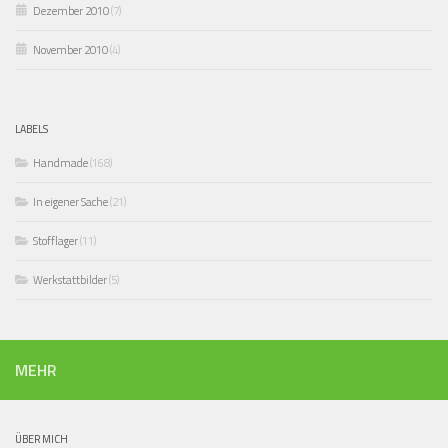
Dezember 2010
(7)
November 2010
(4)
LABELS
Handmade
(168)
In eigener Sache
(21)
Stofflager
(11)
Werkstattbilder
(5)
MEHR
ÜBER MICH