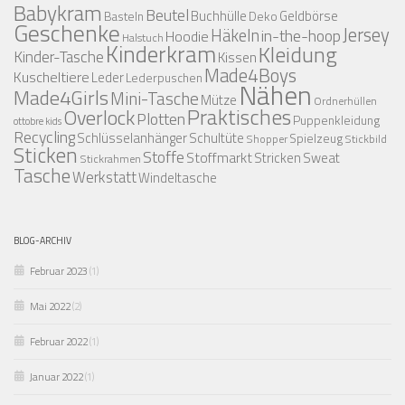
Babykram
Beutel
Buchhülle
Geldbörse
Basteln
Deko
Geschenke
Jersey
Häkeln
in-the-hoop
Hoodie
Halstuch
Kinderkram
Kleidung
Kinder-Tasche
Kissen
Made4Boys
Kuscheltiere
Leder
Lederpuschen
Nähen
Made4Girls
Mini-Tasche
Mütze
Ordnerhüllen
Praktisches
Overlock
Plotten
Puppenkleidung
ottobre kids
Recycling
Schlüsselanhänger
Schultüte
Spielzeug
Shopper
Stickbild
Sticken
Stoffe
Stoffmarkt
Stricken
Sweat
Stickrahmen
Tasche
Werkstatt
Windeltasche
BLOG-ARCHIV
Februar 2023
(1)
Mai 2022
(2)
Februar 2022
(1)
Januar 2022
(1)