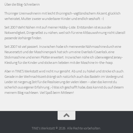
Über die Blog-Schreiberin
Thüringer Ureinwohnerin mit leicht thüringisch-vogtländischem Akzent, glücklich
verheiratet, Mutter zweier wunderbarer Kinder und endlich sesshaft :-)
Seit 2007 steht Nähen mit auf meiner Hobby-Liste. Entstanden ist es aus der
Notwendigkeit, Dinge selbst zu nähen, weil sich für eine Altbauwohnung nicht überall
passende Vorhänge finden.
Seit 2007 ist viel passiert. Inzwischen habe ich meine erste Nähmaschine durch eine
Neue ersetzt und der Maschinenpark hat sich um eine Overlock/Coverlock, eine
Stickmaschine und einen Plotter erweitert. Inzwischen nähe ich überwiegend Jersey-
Kleidung für die Kinder und sticke am liebsten mit der Maschine In-the-hoop.
Aber in TINE’S Werkstatt wird nicht nur genäht. Ab und zu häkel und stricke ich auch.
Gerade in der Weihnachtszeit drängt sich natürlich auch das Basteln im Vordergrund.
Leider ist nie genug Zeit für die Realisierung der vielen Ideen – aber das kennst du
sicherlich aus eigener Erfahrung ;-) Was ich geschafft habe, dass kannst du auf diesem
meinem Blog nachlesen. Viel Spaß beim Mitlesen!
TINE's Werkstatt © 2026. Alle Rechte vorbehalten.