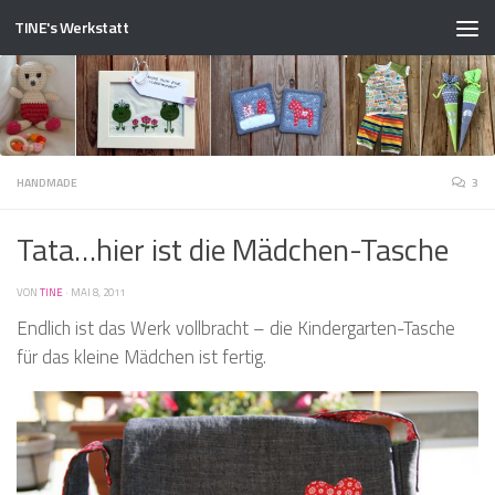
TINE's Werkstatt
Zum Inhalt springen
HANDMADE
3
Tata…hier ist die Mädchen-Tasche
VON
TINE
·
MAI 8, 2011
Endlich ist das Werk vollbracht – die Kindergarten-Tasche
für das kleine Mädchen ist fertig.