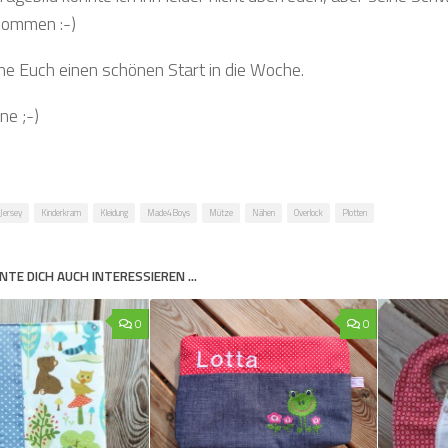
nommen :-)
e Euch einen schönen Start in die Woche.
ne ;-)
Jersey
Kinderkram
Kleidung
Made4Boys
Mütze
Nähen
Overlock
Plotten
NTE DICH AUCH INTERESSIEREN …
0
0