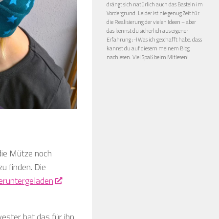
drängt sich natürlich auch das Basteln im
Vordergrund. Leider ist nie genug Zeit für
die Realisierung der vielen Ideen – aber
das kennst du sicherlich aus eigener
Erfahrung ;-) Was ich geschafft habe, dass
kannst du auf diesem meinem Blog
nachlesen. Viel Spaß beim Mitlesen!
 die Mütze noch
zu finden. Die
eruntergeladen
wester hat das für ihn