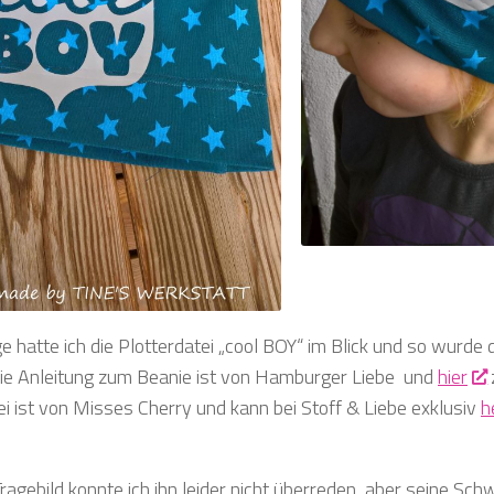
e hatte ich die Plotterdatei „cool BOY“ im Blick und so wurde
ie Anleitung zum Beanie ist von Hamburger Liebe und
hier
ei ist von Misses Cherry und kann bei Stoff & Liebe exklusiv
h
ragebild konnte ich ihn leider nicht überreden, aber seine Sch