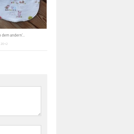
ch dem andern’…
 2012