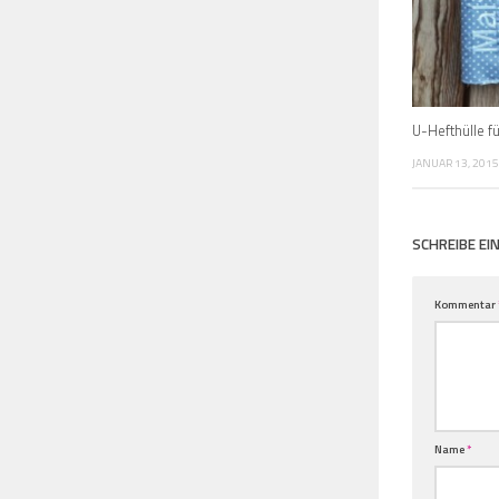
U-Hefthülle f
JANUAR 13, 2015
SCHREIBE E
Kommentar
Name
*