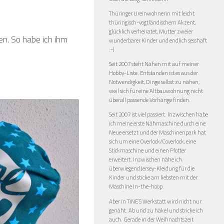
Thüringer Ureinwohnerin mit leicht
thüringisch-vogtländischem Akzent,
glücklich verheiratet, Mutter zweier
n. So habe ich ihm
wunderbarer Kinder und endlich sesshaft
:-)
Seit 2007 steht Nähen mit auf meiner
Hobby-Liste. Entstanden ist es aus der
Notwendigkeit, Dinge selbst zu nähen,
weil sich für eine Altbauwohnung nicht
überall passende Vorhänge finden.
Seit 2007 ist viel passiert. Inzwischen habe
ich meine erste Nähmaschine durch eine
Neue ersetzt und der Maschinenpark hat
sich um eine Overlock/Coverlock, eine
Stickmaschine und einen Plotter
erweitert. Inzwischen nähe ich
überwiegend Jersey-Kleidung für die
Kinder und sticke am liebsten mit der
Maschine In-the-hoop.
Aber in TINE’S Werkstatt wird nicht nur
genäht. Ab und zu häkel und stricke ich
auch. Gerade in der Weihnachtszeit