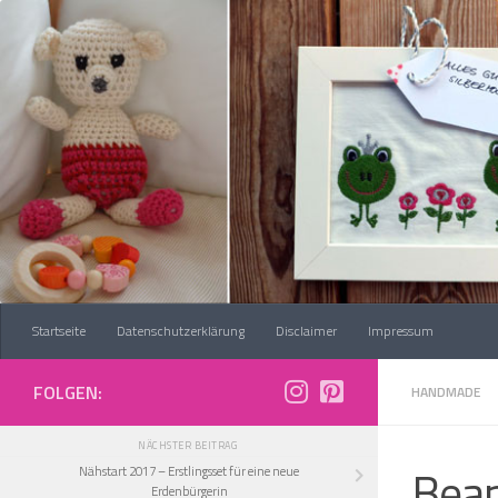
Zum Inhalt springen
Startseite
Datenschutzerklärung
Disclaimer
Impressum
FOLGEN:
HANDMADE
NÄCHSTER BEITRAG
Bean
Nähstart 2017 – Erstlingsset für eine neue
Erdenbürgerin