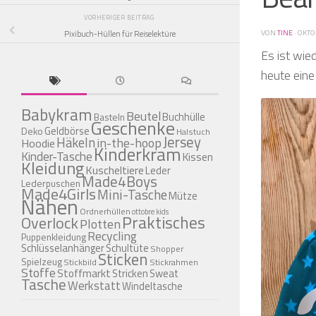
VORHERIGER BEITRAG
VON
TINE
·
OKTO
Pixibuch-Hüllen für Reiselektüre
Es ist wie
heute ein
Babykram
Beutel
Buchhülle
Basteln
Geschenke
Geldbörse
Deko
Halstuch
Jersey
Häkeln
in-the-hoop
Hoodie
Kinderkram
Kinder-Tasche
Kissen
Kleidung
Kuscheltiere
Leder
Made4Boys
Lederpuschen
Made4Girls
Mini-Tasche
Mütze
Nähen
Ordnerhüllen
ottobre kids
Praktisches
Overlock
Plotten
Recycling
Puppenkleidung
Schlüsselanhänger
Schultüte
Shopper
Sticken
Spielzeug
Stickbild
Stickrahmen
Stoffe
Stoffmarkt
Stricken
Sweat
Tasche
Werkstatt
Windeltasche