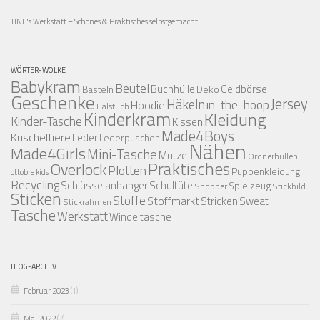
TINE's Werkstatt – Schönes & Praktisches selbstgemacht.
WÖRTER-WOLKE
Babykram
Beutel
Buchhülle
Geldbörse
Basteln
Deko
Geschenke
Jersey
Häkeln
in-the-hoop
Hoodie
Halstuch
Kinderkram
Kleidung
Kinder-Tasche
Kissen
Made4Boys
Kuscheltiere
Leder
Lederpuschen
Nähen
Made4Girls
Mini-Tasche
Mütze
Ordnerhüllen
Praktisches
Overlock
Plotten
Puppenkleidung
ottobre kids
Recycling
Schlüsselanhänger
Schultüte
Spielzeug
Shopper
Stickbild
Sticken
Stoffe
Stoffmarkt
Stricken
Sweat
Stickrahmen
Tasche
Werkstatt
Windeltasche
BLOG-ARCHIV
Februar 2023
(1)
Mai 2022
(2)