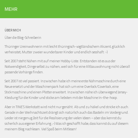
MEHR
ÜBER MICH
Über die Blog-Schreiberin
Thüringer Ureinwohnerin mit leicht thüringisch-vogtländischem Akzent, glücklich
verheiratet, Mutter zweier wunderbarer Kinder und endlich sesshaft :-)
Seit 2007 steht Nähen mit auf meiner Hobby-Liste. Entstanden ist es aus der
Notwendigkeit, Dinge selbst zu nähen, weil sich für eine Altbauwohnung nicht überall
passende Vorhänge finden.
Seit 2007 ist viel passiert. Inzwischen habe ich meine erste Nähmaschine durch eine
Neue ersetzt und der Maschinenpark hat sich um eine Overlock/Coverlock, eine
Stickmaschine und einen Plotter erweitert. Inzwischen nähe ich überwiegend Jersey-
Kleidung für die Kinder und sticke am liebsten mit der Maschine In-the-hoop.
Aber in TINE’S Werkstatt wird nicht nur genäht. Ab und zu häkel und stricke ich auch.
Gerade in der Weihnachtszeit drängt sich natürlich auch das Basteln im Vordergrund.
Leider ist nie genug Zeit für die Realisierung der vielen Ideen – aber das kennst du
sicherlich aus eigener Erfahrung ;-) Was ich geschafft habe, dass kannst du auf diesem
meinem Blog nachlesen. Viel Spaß beim Mitlesen!