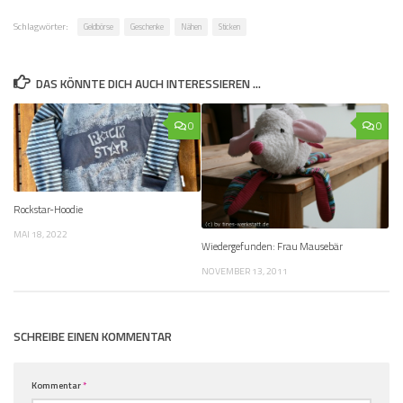
Schlagwörter:
Geldbörse
Geschenke
Nähen
Sticken
DAS KÖNNTE DICH AUCH INTERESSIEREN …
0
0
Rockstar-Hoodie
MAI 18, 2022
Wiedergefunden: Frau Mausebär
NOVEMBER 13, 2011
SCHREIBE EINEN KOMMENTAR
Kommentar
*