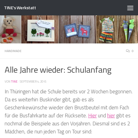
TINE's Werkstatt
Zum Inhalt springen
HANDMADE
0
Alle Jahre wieder: Schulanfang
VON
TINE
·
SEPTEMBER 4, 2015
In Thüringen hat die Schule bereits vor 2 Wochen begonnen.
Da es weiterhin Buskinder gibt, gab es als
Geschenkewünsche wieder den Brustbeutel mit dem Fach
für die Busfahrkarte auf der Rückseite.
Hier
und
hier
gibt es
nochmal die Beispiele aus den Vorjahren. Diesmal sind es 2
Mädchen, die nun jeden Tag on Tour sind: