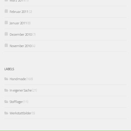
März 2011
(1)
Februar 2011
(2)
Januar 2011
(8)
Dezember 2010
(7)
November 2010
(4)
LABELS
Handmade
(168)
In eigener Sache
(21)
Stofflager
(11)
Werkstattbilder
(5)