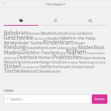
Geburtstagsshirt
Babykram
Beutel
Buchhülle
Geldbörse
Basteln
Deko
Geschenke
Häkeln
in-the-hoop
Hoodie
Halstuch
Kinderkram
Jersey
Kinder-Tasche
Kissen
Kleidung
Made4Boys
Kuscheltiere
Leder
Lederpuschen
Nähen
Made4Girls
Mini-Tasche
Mütze
Ordnerhüllen
Praktisches
Overlock
Plotten
Puppenkleidung
ottobre kids
Recycling
Schlüsselanhänger
Schultüte
Spielzeug
Shopper
Stickbild
Sticken
Stoffe
Stoffmarkt
Stricken
Sweat
Stickrahmen
Tasche
Werkstatt
Windeltasche
FINDEN
Suchen
nach: