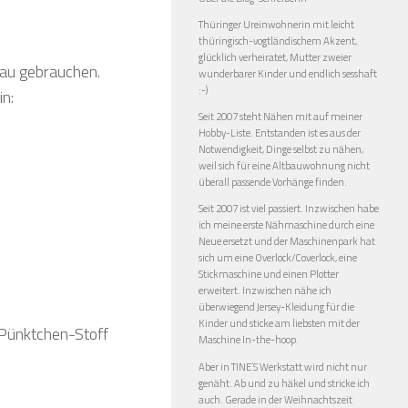
Thüringer Ureinwohnerin mit leicht
thüringisch-vogtländischem Akzent,
glücklich verheiratet, Mutter zweier
rau gebrauchen.
wunderbarer Kinder und endlich sesshaft
:-)
n:
Seit 2007 steht Nähen mit auf meiner
Hobby-Liste. Entstanden ist es aus der
Notwendigkeit, Dinge selbst zu nähen,
weil sich für eine Altbauwohnung nicht
überall passende Vorhänge finden.
Seit 2007 ist viel passiert. Inzwischen habe
ich meine erste Nähmaschine durch eine
Neue ersetzt und der Maschinenpark hat
sich um eine Overlock/Coverlock, eine
Stickmaschine und einen Plotter
erweitert. Inzwischen nähe ich
überwiegend Jersey-Kleidung für die
Kinder und sticke am liebsten mit der
e Pünktchen-Stoff
Maschine In-the-hoop.
Aber in TINE’S Werkstatt wird nicht nur
genäht. Ab und zu häkel und stricke ich
auch. Gerade in der Weihnachtszeit