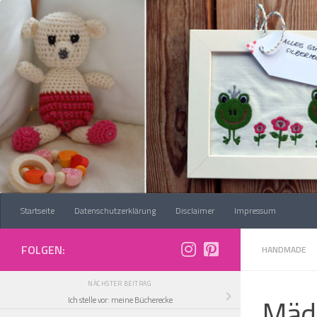
Zum Inhalt springen
Startseite
Datenschutzerklärung
Disclaimer
Impressum
FOLGEN:
HANDMADE
NÄCHSTER BEITRAG
Mäd
Ich stelle vor: meine Bücherecke