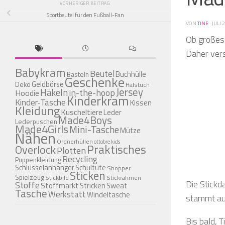
VORHERIGER BEITRAG
Sportbeutel für den Fußball-Fan
VON
TINE
·
JULI 
Ob großes 
Daher vers
Babykram
Beutel
Buchhülle
Basteln
Geschenke
Geldbörse
Deko
Halstuch
Jersey
Häkeln
in-the-hoop
Hoodie
Kinderkram
Kinder-Tasche
Kissen
Kleidung
Kuscheltiere
Leder
Made4Boys
Lederpuschen
Made4Girls
Mini-Tasche
Mütze
Nähen
Ordnerhüllen
ottobre kids
Praktisches
Overlock
Plotten
Recycling
Puppenkleidung
Schlüsselanhänger
Schultüte
Shopper
Sticken
Spielzeug
Stickbild
Stickrahmen
Die Stickd
Stoffe
Stoffmarkt
Stricken
Sweat
Tasche
Werkstatt
Windeltasche
stammt aus
Bis bald, Ti