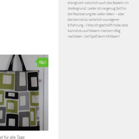
drängt sich natürlich auch das Basteln im
Vordergrund. Leider ist nie genug Zeit für
die Realisierung der vielen Ideen – aber
das kennst du sicherlich aus eigener
Erfahrung ;-) Was ich geschafft habe, dass
kannst du auf diesem meinem Blog
nachlesen. Viel Spaß beim Mitlesen!
0
l für alle Tage