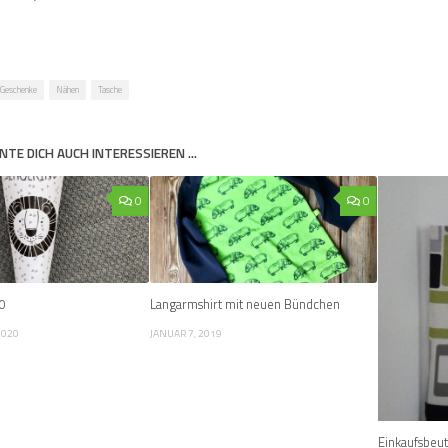
Geschenke
Nähen
Tasche
NTE DICH AUCH INTERESSIEREN …
0
0
0
Langarmshirt mit neuen Bündchen
2020
JANUAR 7, 2019
Einkaufsbeute