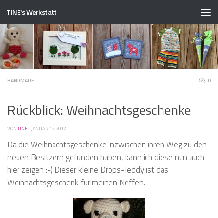
TINE's Werkstatt
Zum Inhalt springen
HANDMADE
0
Rückblick: Weihnachtsgeschenke
VON
TINE
·
JANUAR 12, 2012
Da die Weihnachtsgeschenke inzwischen ihren Weg zu den
neuen Besitzern gefunden haben, kann ich diese nun auch
hier zeigen :-) Dieser kleine Drops-Teddy ist das
Weihnachtsgeschenk für meinen Neffen: