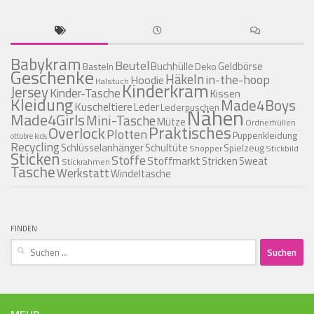
Babykram
Beutel
Buchhülle
Geldbörse
Basteln
Deko
Geschenke
Häkeln
in-the-hoop
Hoodie
Halstuch
Kinderkram
Jersey
Kinder-Tasche
Kissen
Kleidung
Made4Boys
Kuscheltiere
Leder
Lederpuschen
Nähen
Made4Girls
Mini-Tasche
Mütze
Ordnerhüllen
Praktisches
Overlock
Plotten
Puppenkleidung
ottobre kids
Recycling
Schlüsselanhänger
Schultüte
Spielzeug
Shopper
Stickbild
Sticken
Stoffe
Stoffmarkt
Stricken
Sweat
Stickrahmen
Tasche
Werkstatt
Windeltasche
FINDEN
Suchen
nach: