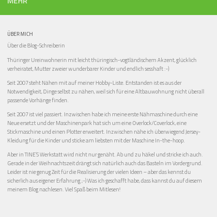
MEHR
ÜBER MICH
Über die Blog-Schreiberin
Thüringer Ureinwohnerin mit leicht thüringisch-vogtländischem Akzent, glücklich
verheiratet, Mutter zweier wunderbarer Kinder und endlich sesshaft :-)
Seit 2007 steht Nähen mit auf meiner Hobby-Liste. Entstanden ist es aus der
Notwendigkeit, Dinge selbst zu nähen, weil sich für eine Altbauwohnung nicht überall
passende Vorhänge finden.
Seit 2007 ist viel passiert. Inzwischen habe ich meine erste Nähmaschine durch eine
Neue ersetzt und der Maschinenpark hat sich um eine Overlock/Coverlock, eine
Stickmaschine und einen Plotter erweitert. Inzwischen nähe ich überwiegend Jersey-
Kleidung für die Kinder und sticke am liebsten mit der Maschine In-the-hoop.
Aber in TINE’S Werkstatt wird nicht nur genäht. Ab und zu häkel und stricke ich auch.
Gerade in der Weihnachtszeit drängt sich natürlich auch das Basteln im Vordergrund.
Leider ist nie genug Zeit für die Realisierung der vielen Ideen – aber das kennst du
sicherlich aus eigener Erfahrung ;-) Was ich geschafft habe, dass kannst du auf diesem
meinem Blog nachlesen. Viel Spaß beim Mitlesen!